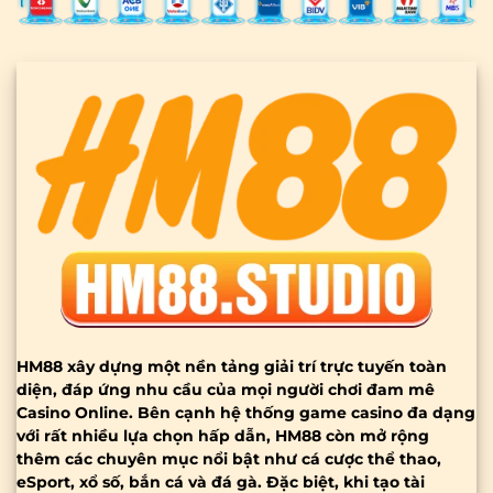
HM88 xây dựng một nền tảng giải trí trực tuyến toàn
diện, đáp ứng nhu cầu của mọi người chơi đam mê
Casino Online. Bên cạnh hệ thống game casino đa dạng
với rất nhiều lựa chọn hấp dẫn, HM88 còn mở rộng
thêm các chuyên mục nổi bật như cá cược thể thao,
eSport, xổ số, bắn cá và đá gà. Đặc biệt, khi tạo tài