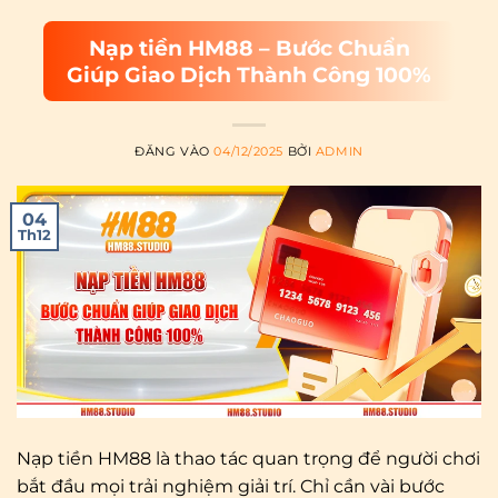
Nạp tiền HM88 – Bước Chuẩn
Giúp Giao Dịch Thành Công 100%
ĐĂNG VÀO
04/12/2025
BỞI
ADMIN
04
Th12
Nạp tiền HM88 là thao tác quan trọng để người chơi
bắt đầu mọi trải nghiệm giải trí. Chỉ cần vài bước