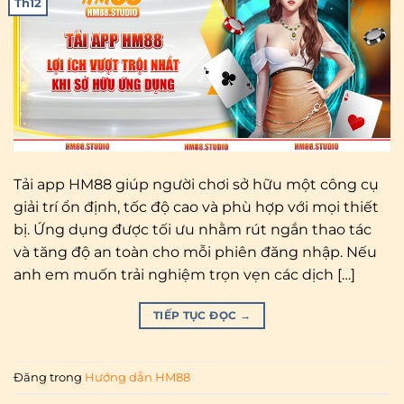
Th12
Tải app HM88 giúp người chơi sở hữu một công cụ
giải trí ổn định, tốc độ cao và phù hợp với mọi thiết
bị. Ứng dụng được tối ưu nhằm rút ngắn thao tác
và tăng độ an toàn cho mỗi phiên đăng nhập. Nếu
anh em muốn trải nghiệm trọn vẹn các dịch […]
TIẾP TỤC ĐỌC
→
Đăng trong
Hướng dẫn HM88