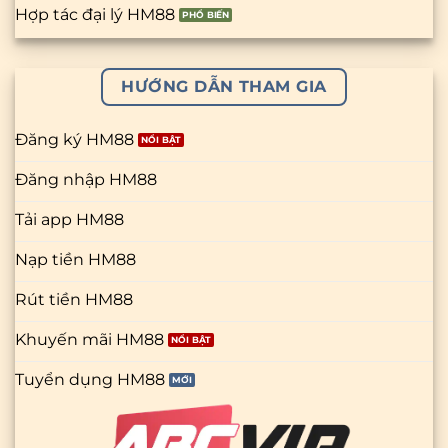
Hợp tác đại lý HM88
HƯỚNG DẪN THAM GIA
Đăng ký HM88
Đăng nhập HM88
Tải app HM88
Nạp tiền HM88
Rút tiền HM88
Khuyến mãi HM88
Tuyển dụng HM88